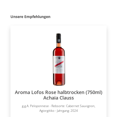
Produktgalerie überspringen
Unsere Empfehlungen
Aroma Lofos Rose halbtrocken (750ml)
Achaia Clauss
g.g.A. Peloponnese - Rebsorte: Cabernet Sauvignon,
Agiorgitiko - Jahrgang: 2024