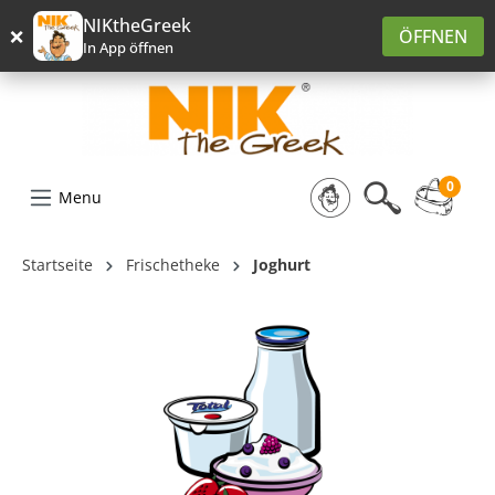
alt springen
NIKtheGreek
×
ÖFFNEN
In App öffnen
0
Menu
Startseite
Frischetheke
Joghurt