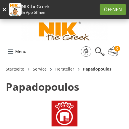
alt springen
NIKtheGreek
×
ÖFFNEN
In App öffnen
0
Menu
Startseite
Service
Hersteller
Papadopoulos
Papadopoulos