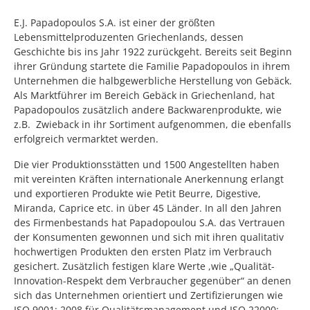
E.J. Papadopoulos S.A. ist einer der größten
Lebensmittelproduzenten Griechenlands, dessen
Geschichte bis ins Jahr 1922 zurückgeht. Bereits seit Beginn
ihrer Gründung startete die Familie Papadopoulos in ihrem
Unternehmen die halbgewerbliche Herstellung von Gebäck.
Als Marktführer im Bereich Gebäck in Griechenland, hat
Papadopoulos zusätzlich andere Backwarenprodukte, wie
z.B. Zwieback in ihr Sortiment aufgenommen, die ebenfalls
erfolgreich vermarktet werden.
Die vier Produktionsstätten und 1500 Angestellten haben
mit vereinten Kräften internationale Anerkennung erlangt
und exportieren Produkte wie Petit Beurre, Digestive,
Miranda, Caprice etc. in über 45 Länder. In all den Jahren
des Firmenbestands hat Papadopoulou S.A. das Vertrauen
der Konsumenten gewonnen und sich mit ihren qualitativ
hochwertigen Produkten den ersten Platz im Verbrauch
gesichert. Zusätzlich festigen klare Werte ,wie „Qualität-
Innovation-Respekt dem Verbraucher gegenüber“ an denen
sich das Unternehmen orientiert und Zertifizierungen wie
ISO 9001: 2008 für Qualitätsmanagement und ISO 22000: