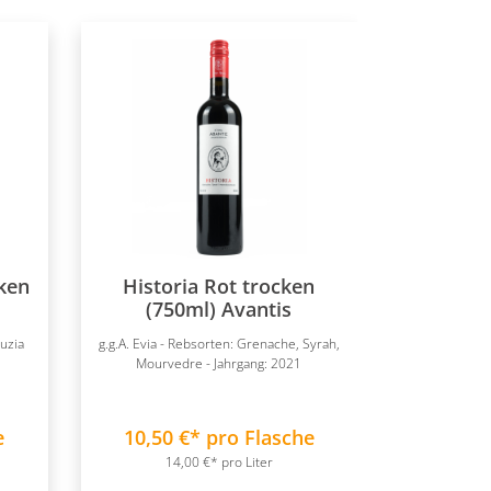
cken
Historia Rot trocken
(750ml) Avantis
ouzia
g.g.A. Evia - Rebsorten: Grenache, Syrah,
Mourvedre - Jahrgang: 2021
e
10,50 €* pro Flasche
14,00 €* pro Liter