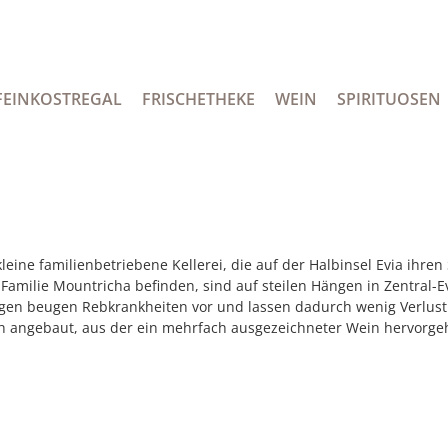
FEINKOSTREGAL
FRISCHETHEKE
WEIN
SPIRITUOSEN
 kleine familienbetriebene Kellerei, die auf der Halbinsel Evia ihre
er Familie Mountricha befinden, sind auf steilen Hängen in Zentral
gen beugen Rebkrankheiten vor und lassen dadurch wenig Verlust
ah angebaut, aus der ein mehrfach ausgezeichneter Wein hervorgeh