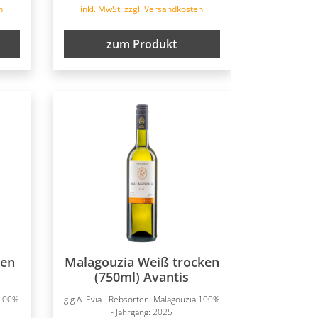
n
inkl. MwSt. zzgl. Versandkosten
zum Produkt
ken
Malagouzia Weiß trocken
(750ml) Avantis
 100%
g.g.A. Evia - Rebsorten: Malagouzia 100%
- Jahrgang: 2025