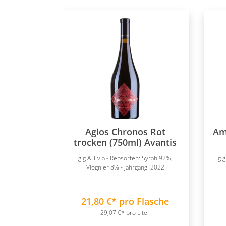
Agios Chronos Rot
Am
trocken (750ml) Avantis
g.g.A. Evia - Rebsorten: Syrah 92%,
g.g
Viognier 8% - Jahrgang: 2022
21,80 €* pro Flasche
29,07 €* pro Liter