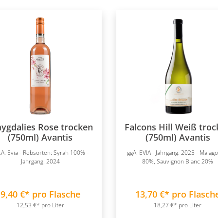
ygdalies Rose trocken
Falcons Hill Weiß tro
(750ml) Avantis
(750ml) Avantis
.A. Evia - Rebsorten: Syrah 100% -
ggA. EVIA - Jahrgang: 2025 - Malag
Jahrgang: 2024
80%, Sauvignon Blanc 20%
9,40 €* pro Flasche
13,70 €* pro Flasch
12,53 €* pro Liter
18,27 €* pro Liter