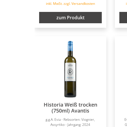
inkl. MwSt. zzgl. Versandkosten
zum Produkt
Historia Weiß trocken
(750ml) Avantis
g.g.A. Evia - Rebsorten: Viognier,
E
Assyrtiko - Jahrgang: 2024
G