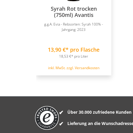
Syrah Rot trocken
(750ml) Avantis
g.g.A. Evia - Rebsorten: Syrah 100% -
Jahrgang: 2023
13,90 €* pro Flasche
18,53 €* pro Liter
inkl. MwSt. zzgl. Versandkosten
Über 30.000 zufriedene Kunden
Lieferung an die Wunschadress