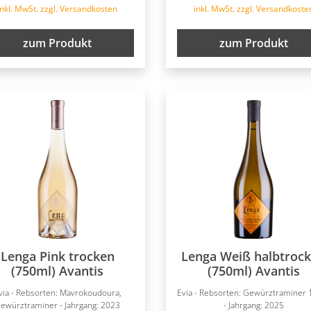
inkl. MwSt. zzgl. Versandkosten
inkl. MwSt. zzgl. Versandkoste
zum Produkt
zum Produkt
Lenga Pink trocken
Lenga Weiß halbtroc
(750ml) Avantis
(750ml) Avantis
via - Rebsorten: Mavrokoudoura,
Evia - Rebsorten: Gewürztraminer
ewürztraminer - Jahrgang: 2023
- Jahrgang: 2025