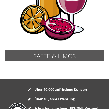
SÄFTE & LIMOS
Über 30.000 zufriedene Kunden
Über 40 Jahre Erfahrung
Schneller, günstiger UPS/DHL Versand