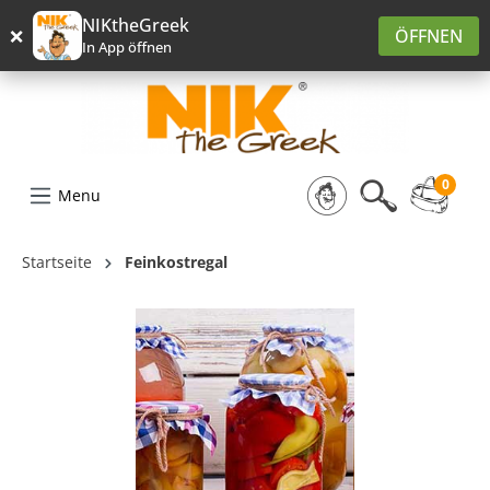
alt springen
NIKtheGreek
×
ÖFFNEN
In App öffnen
0
Menu
Startseite
Feinkostregal