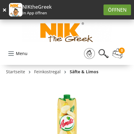
alt springen
NIKtheGreek
×
ÖFFNEN
In App öffnen
0
Menu
Startseite
Feinkostregal
Säfte & Limos
Bildergalerie überspringen