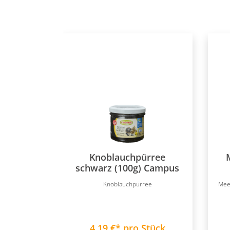
Knoblauchpürree
schwarz (100g) Campus
Knoblauchpürree
Meer
4,19 €* pro Stück