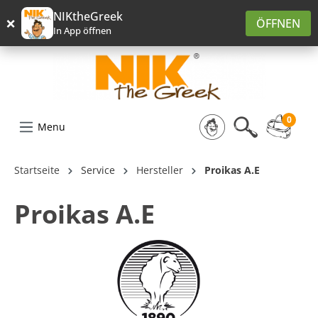
alt springen
NIKtheGreek
×
ÖFFNEN
In App öffnen
0
Menu
Startseite
Service
Hersteller
Proikas A.E
Proikas A.E