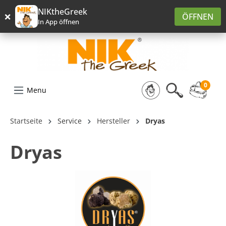
alt springen
NIKtheGreek
×
ÖFFNEN
In App öffnen
0
Menu
Startseite
Service
Hersteller
Dryas
Dryas