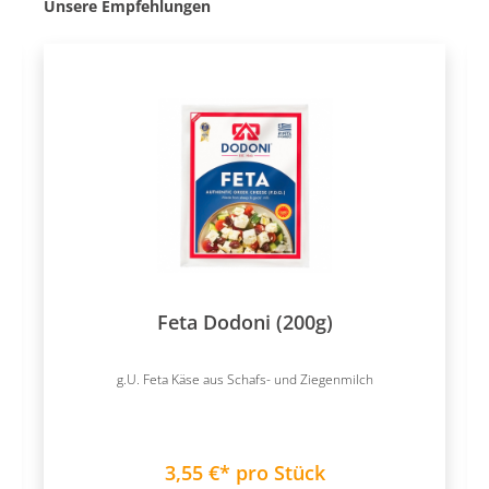
Produktgalerie überspringen
Unsere Empfehlungen
Feta Dodoni (200g)
g.U. Feta Käse aus Schafs- und Ziegenmilch
3,55 €* pro Stück