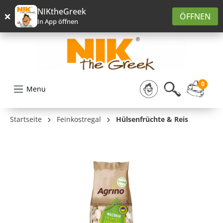
alt springen
NIKtheGreek
×
ÖFFNEN
In App öffnen
0
Menu
Startseite
Feinkostregal
Hülsenfrüchte & Reis
Bildergalerie überspringen