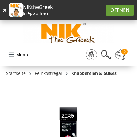
alt springen
NIKtheGreek
×
ÖFFNEN
In App öffnen
0
Menu
Startseite
Feinkostregal
Knabbereien & Süßes
Bildergalerie überspringen