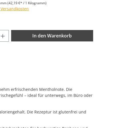
ramm
(42,19 €* / 1 Kilogramm)
. Versandkosten
nzahl: Gib den gewünschten Wert ein od
In den Warenkorb
nehm erfrischenden Mentholnote. Die
ischegefühl – ideal für unterwegs, im Büro oder
oriengehalt. Die Rezeptur ist glutenfrei und