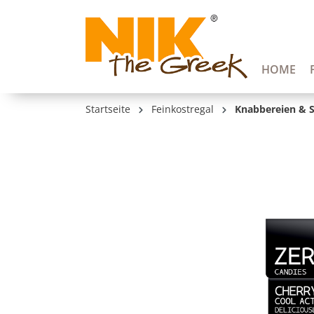
springen
Zur Hauptnavigation springen
HOME
Startseite
Feinkostregal
Knabbereien & 
Bildergalerie überspringen