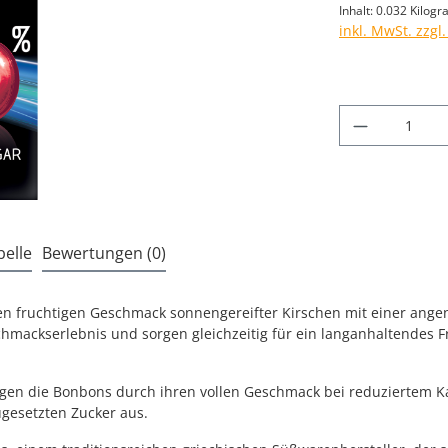
Inhalt:
0.032 Kilog
inkl. MwSt. zzgl
Produkt A
elle
Bewertungen (0)
n fruchtigen Geschmack sonnengereifter Kirschen mit einer ange
hmackserlebnis und sorgen gleichzeitig für ein langanhaltendes Fr
ugen die Bonbons durch ihren vollen Geschmack bei reduziertem Kal
gesetzten Zucker aus.