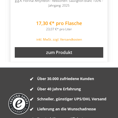
g.g.A. Florina/ Amynteon - Rebsorten: Sauvignon Blanc 100% -
Jahrgang: 2025
17,30 €* pro Flasche
23,07 €* pro Liter
inkl. MwSt. zzgl. Versandkosten
zum Produkt
Über 30.000 zufriedene Kunden
Über 40 Jahre Erfahrung
Schneller, günstiger UPS/DHL Versand
Lieferung an die Wunschadresse