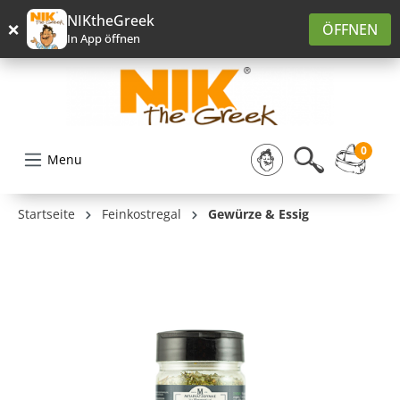
alt springen
NIKtheGreek
×
ÖFFNEN
In App öffnen
0
Menu
Startseite
Feinkostregal
Gewürze & Essig
Bildergalerie überspringen