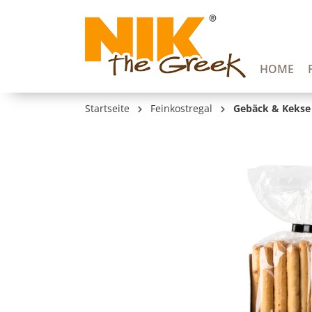
springen
Zur Hauptnavigation springen
HOME
Startseite
Feinkostregal
Gebäck & Kekse
Bildergalerie überspringen