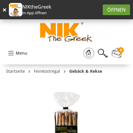
alt springen
NIKtheGreek
×
ÖFFNEN
In App öffnen
0
Menu
Startseite
Feinkostregal
Gebäck & Kekse
Bildergalerie überspringen