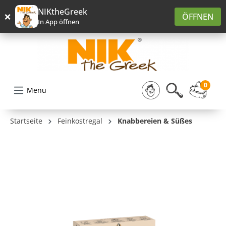
alt springen
NIKtheGreek
×
ÖFFNEN
In App öffnen
0
Menu
Startseite
Feinkostregal
Knabbereien & Süßes
Bildergalerie überspringen