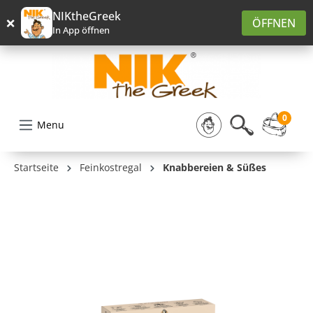
alt springen
NIKtheGreek
×
ÖFFNEN
In App öffnen
0
Menu
Startseite
Feinkostregal
Knabbereien & Süßes
Bildergalerie überspringen