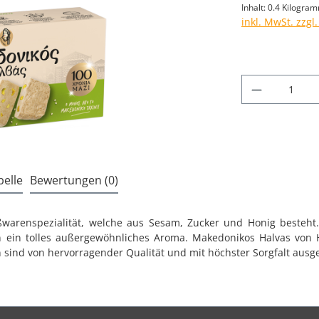
Inhalt:
0.4 Kilogra
inkl. MwSt. zzgl
Produkt A
elle
Bewertungen (0)
üßwarenspezialität, welche aus Sesam, Zucker und Honig besteht
ion ein tolles außergewöhnliches Aroma. Makedonikos Halvas vo
 sind von hervorragender Qualität und mit höchster Sorgfalt ausg