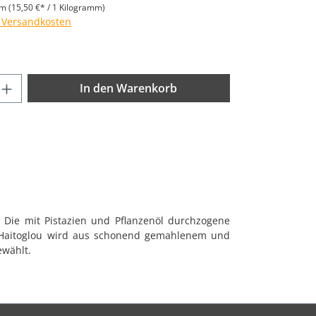
mm
(15,50 €* / 1 Kilogramm)
. Versandkosten
nzahl: Gib den gewünschten Wert ein od
In den Warenkorb
. Die mit Pistazien und Pflanzenöl durchzogene
n Haitoglou wird aus schonend gemahlenem und
ewählt.