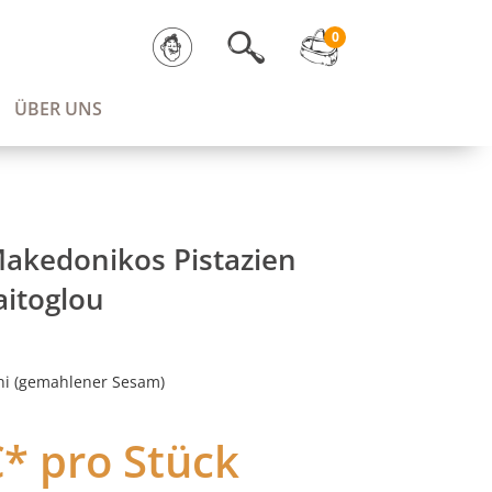
0
ÜBER UNS
akedonikos Pistazien
aitoglou
ni (gemahlener Sesam)
€* pro Stück