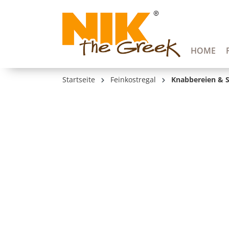
springen
Zur Hauptnavigation springen
HOME
Startseite
Feinkostregal
Knabbereien & 
Bildergalerie überspringen