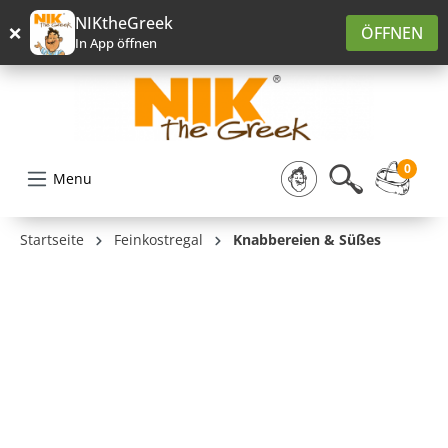
alt springen
NIKtheGreek
×
ÖFFNEN
In App öffnen
0
Menu
Startseite
Feinkostregal
Knabbereien & Süßes
Bildergalerie überspringen