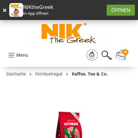
alt springen
NIKtheGreek
×
ÖFFNEN
In App öffnen
0
Menu
Startseite
Feinkostregal
Kaffee, Tee & Co.
Bildergalerie überspringen