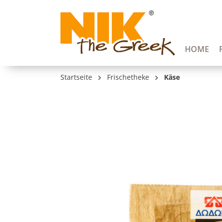
springen
Zur Hauptnavigation springen
HOME
Startseite
Frischetheke
Käse
Bildergalerie überspringen