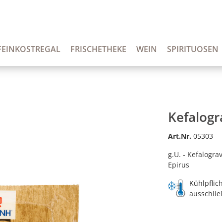
FEINKOSTREGAL
FRISCHETHEKE
WEIN
SPIRITUOSEN
Kefalogr
Art.Nr.
05303
g.U. - Kefalogra
Epirus
Kühlpflich
ausschlie