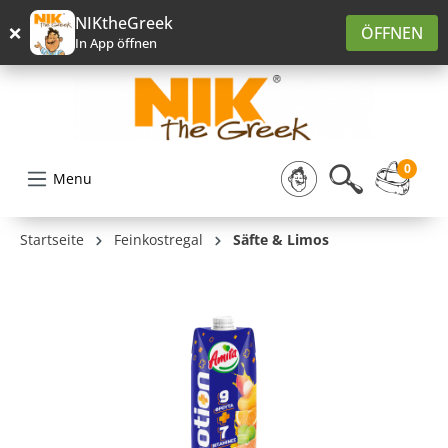
alt springen
NIKtheGreek
×
ÖFFNEN
In App öffnen
0
Menu
Startseite
Feinkostregal
Säfte & Limos
Bildergalerie überspringen