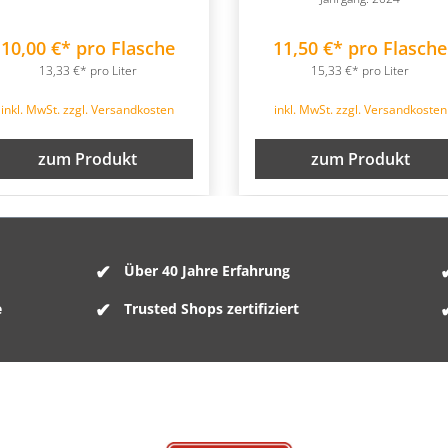
10,00 €* pro Flasche
11,50 €* pro Flasche
13,33 €* pro Liter
15,33 €* pro Liter
inkl. MwSt. zzgl. Versandkosten
inkl. MwSt. zzgl. Versandkosten
zum Produkt
zum Produkt
Über 40 Jahre Erfahrung
e
Trusted Shops zertifiziert