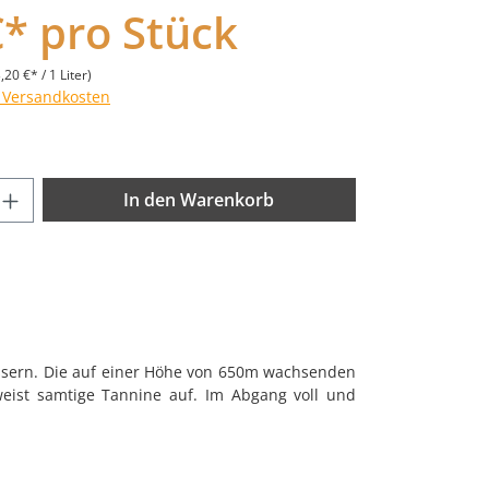
€* pro Stück
,20 €* / 1 Liter)
. Versandkosten
nzahl: Gib den gewünschten Wert ein od
In den Warenkorb
ässern. Die auf einer Höhe von 650m wachsenden
 weist samtige Tannine auf. Im Abgang voll und