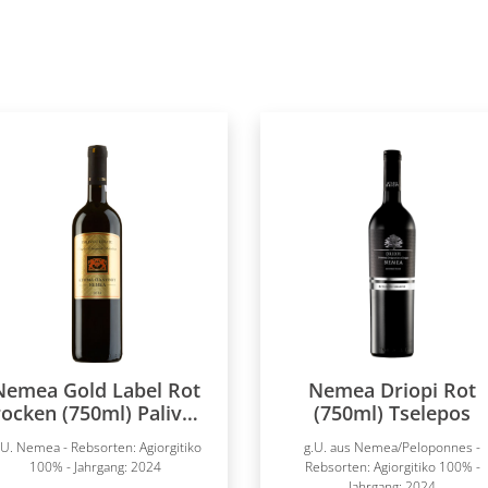
Nemea Gold Label Rot
Nemea Driopi Rot
rocken (750ml) Palivou
(750ml) Tselepos
Estate
.U. Nemea - Rebsorten: Agiorgitiko
g.U. aus Nemea/Peloponnes -
100% - Jahrgang: 2024
Rebsorten: Agiorgitiko 100% -
Jahrgang: 2024