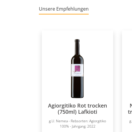
Unsere Empfehlungen
Produktgalerie überspringen
Agiorgitiko Rot trocken
(750ml) Lafkioti
t
g.U. Nemea - Rebsorten: Agiorgitiko
g
100% - Jahrgang: 2022