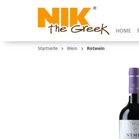
springen
Zur Hauptnavigation springen
HOME
Startseite
Wein
Rotwein
Bildergalerie überspringen