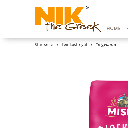
springen
Zur Hauptnavigation springen
HOME
Startseite
Feinkostregal
Teigwaren
Bildergalerie überspringen