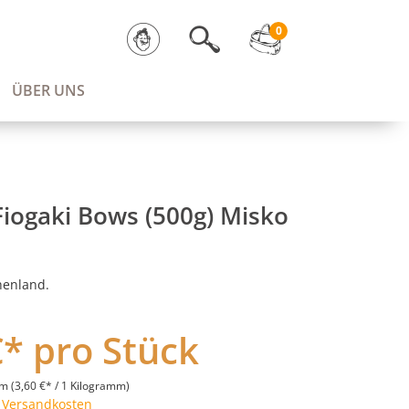
0
ÜBER UNS
iogaki Bows (500g) Misko
henland.
€* pro Stück
mm
(3,60 €* / 1 Kilogramm)
. Versandkosten