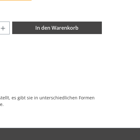
nzahl: Gib den gewünschten Wert ein od
In den Warenkorb
llt, es gibt sie in unterschiedlichen Formen
e.