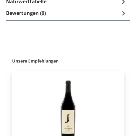
Nährwerttabelle
Bewertungen (0)
Produktgalerie überspringen
Unsere Empfehlungen