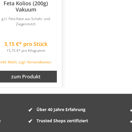
Feta Kolios (200g)
Vakuum
g.U. Feta Käse aus Schafs- und
Ziegenmilch
3,15 €* pro Stück
15,75 €* pro Kilogramm
inkl. MwSt. zzgl. Versandkosten
zum Produkt
Über 40 Jahre Erfahrung
e
Trusted Shops zertifiziert