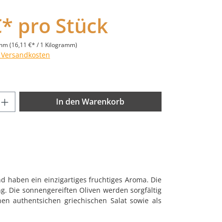
€* pro Stück
amm
(16,11 €* / 1 Kilogramm)
. Versandkosten
nzahl: Gib den gewünschten Wert ein od
In den Warenkorb
 haben ein einzigartiges fruchtiges Aroma. Die
ng. Die sonnengereiften Oliven werden sorgfältig
nen authentsichen griechischen Salat sowie als