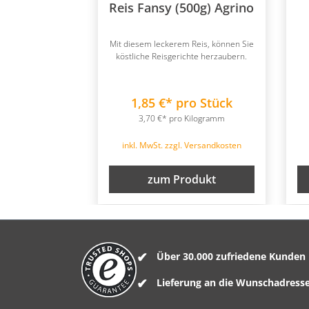
Reis Fansy (500g) Agrino
Mit diesem leckerem Reis, können Sie
köstliche Reisgerichte herzaubern.
1,85 €* pro Stück
3,70 €* pro Kilogramm
inkl. MwSt. zzgl. Versandkosten
zum Produkt
Über 30.000 zufriedene Kunden
Lieferung an die Wunschadress