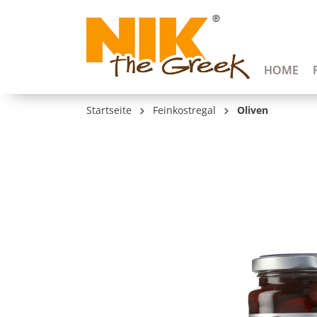
springen
Zur Hauptnavigation springen
HOME
Startseite
Feinkostregal
Oliven
Bildergalerie überspringen