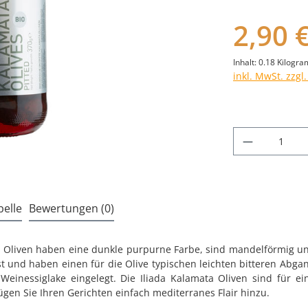
2,90 
Inhalt:
0.18 Kilogr
inkl. MwSt. zzgl
Produkt A
elle
Bewertungen (0)
 Oliven haben eine dunkle purpurne Farbe, sind mandelförmig und
est und haben einen für die Olive typischen leichten bitteren Abga
einessiglake eingelegt. Die Iliada Kalamata Oliven sind für ei
ügen Sie Ihren Gerichten einfach mediterranes Flair hinzu.