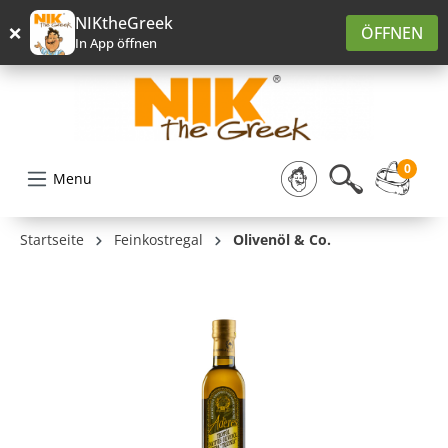
alt springen
NIKtheGreek
×
ÖFFNEN
In App öffnen
0
Menu
Startseite
Feinkostregal
Olivenöl & Co.
Bildergalerie überspringen