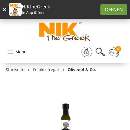
alt springen
NIKtheGreek
×
ÖFFNEN
In App öffnen
0
Menu
Startseite
Feinkostregal
Olivenöl & Co.
Bildergalerie überspringen