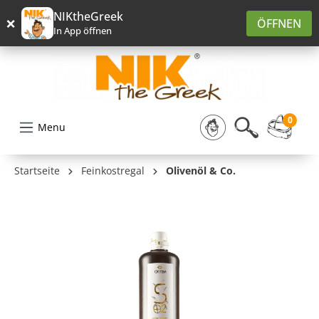
alt springen
NIKtheGreek
×
ÖFFNEN
In App öffnen
0
Menu
Startseite
Feinkostregal
Olivenöl & Co.
Bildergalerie überspringen