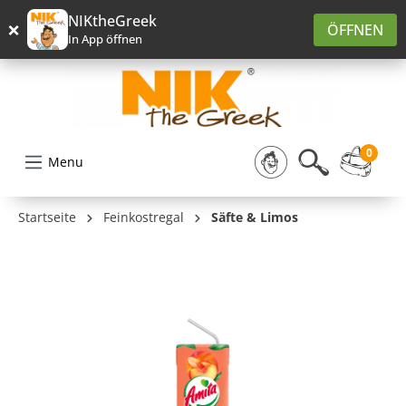
alt springen
NIKtheGreek
×
ÖFFNEN
In App öffnen
0
Menu
Startseite
Feinkostregal
Säfte & Limos
Bildergalerie überspringen