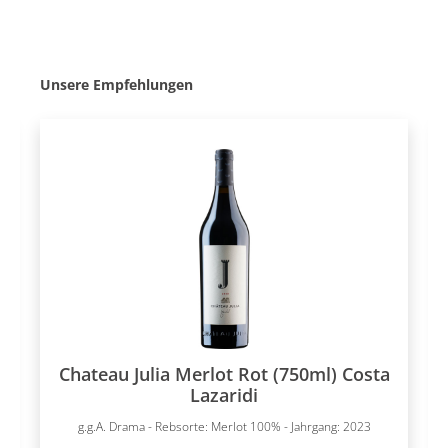
Produktgalerie überspringen
Unsere Empfehlungen
Chateau Julia Merlot Rot (750ml) Costa
Lazaridi
g.g.A. Drama - Rebsorte: Merlot 100% - Jahrgang: 2023