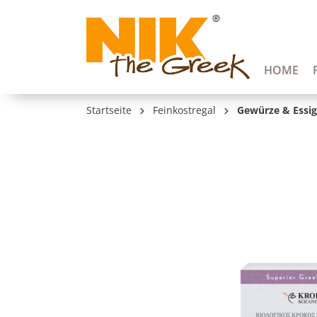
springen
Zur Hauptnavigation springen
HOME
Startseite
Feinkostregal
Gewürze & Essig
Bildergalerie überspringen