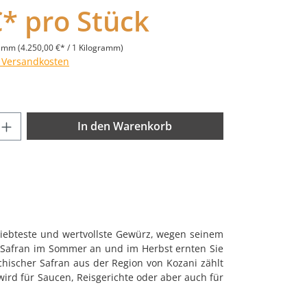
€* pro Stück
ramm
(4.250,00 €* / 1 Kilogramm)
. Versandkosten
nzahl: Gib den gewünschten Wert ein od
In den Warenkorb
eliebteste und wertvollste Gewürz, wegen seinem
 Safran im Sommer an und im Herbst ernten Sie
hischer Safran aus der Region von Kozani zählt
 wird für Saucen, Reisgerichte oder aber auch für