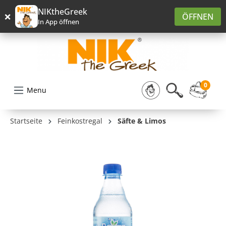
alt springen
NIKtheGreek
×
ÖFFNEN
In App öffnen
0
Menu
Startseite
Feinkostregal
Säfte & Limos
Bildergalerie überspringen