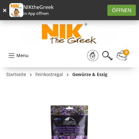
alt springen
NIKtheGreek
×
ÖFFNEN
In App öffnen
0
Menu
Startseite
Feinkostregal
Gewürze & Essig
Bildergalerie überspringen