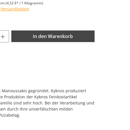
amm
(4,52 €* / 1 Kilogramm)
. Versandkosten
nzahl: Gib den gewünschten Wert ein od
In den Warenkorb
s Manoussakis gegründet. Kyknos produziert
e Produktion der Kyknos Feinkostartikel
milie sind sehr hoch. Bei der Verarbeitung und
chen durch Ihre unverfälschten milden
Pizzabelag.