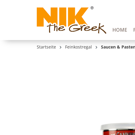
springen
Zur Hauptnavigation springen
HOME
Startseite
Feinkostregal
Saucen & Paste
Bildergalerie überspringen