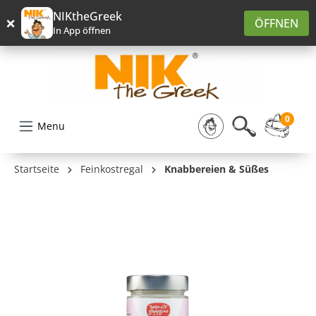
alt springen
NIKtheGreek
×
ÖFFNEN
In App öffnen
0
Menu
Startseite
Feinkostregal
Knabbereien & Süßes
Bildergalerie überspringen