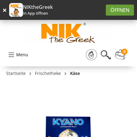
alt springen
NIKtheGreek
×
ÖFFNEN
In App öffnen
0
Menu
Startseite
Frischetheke
Käse
Bildergalerie überspringen